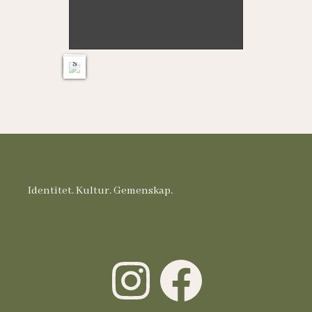
a
g
e
s
Identitet. Kultur. Gemenskap.
Instagram
Facebook